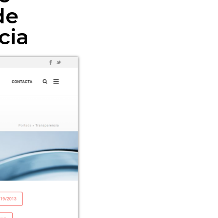
de
cia