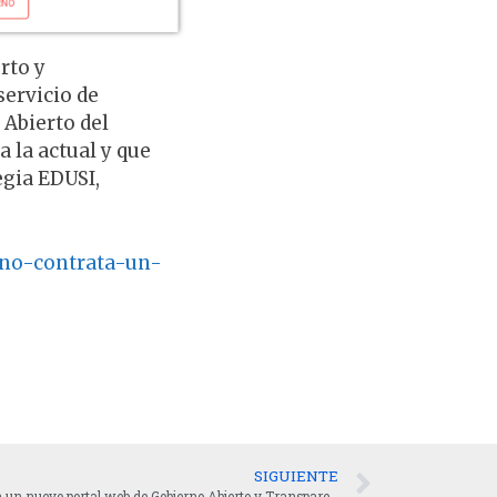
rto y
ervicio de
Abierto del
 la actual y que
egia EDUSI,
ano-contrata-un-
SIGUIENTE
El Ayuntamiento de Puertollano contrata un nuevo portal web de Gobierno Abierto y Transparencia