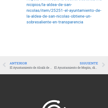
nicipios/la-aldea-de-san-
nicolas/item/25251-el-ayuntamiento-de-
la-aldea-de-san-nicolas-obtiene-un-
sobresaliente-en-transparencia
ANTERIOR
SIGUIENTE
El Ayuntamiento de Alcalá de Henares, cliente de oGov Tech, recibe por cuarto año consecutivo el sello Infoparticipa por su transparencia
El Ayuntamiento de Mogán, cliente de oGov Tech, destaca en transparencia con una puntuación excepcional