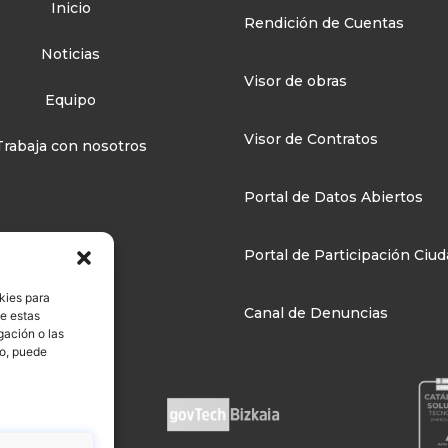
Inicio
Rendición de Cuentas
Noticias
Visor de obras
Equipo
Visor de Contratos
Trabaja con nosotros
Portal de Datos Abiertos
Portal de Participación Ciu
kies para
Canal de Denuncias
de estas
gación o las
to, puede