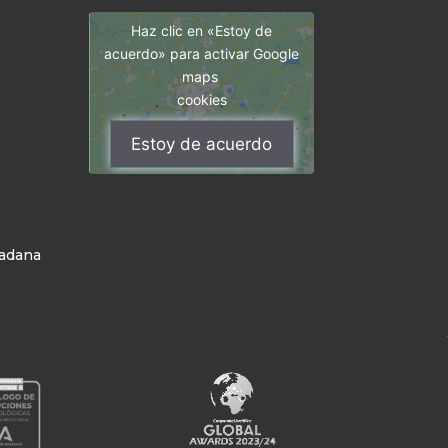
Haz clic en «Estoy de
acuerdo» para activar Google
maps
cookies
Estoy de acuerdo
dadana