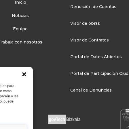
Inicio
Rendición de Cuentas
Noticias
Visor de obras
Equipo
Visor de Contratos
Trabaja con nosotros
Portal de Datos Abiertos
Portal de Participación Ciu
kies para
Canal de Denuncias
de estas
gación o las
to, puede