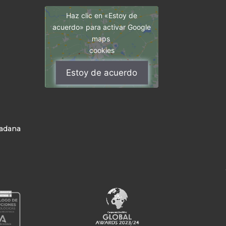
Haz clic en «Estoy de
acuerdo» para activar Google
maps
cookies
Estoy de acuerdo
dadana