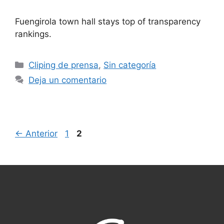
Fuengirola town hall stays top of transparency
rankings.
Cliping de prensa
,
Sin categoría
Deja un comentario
←
Anterior
1
2