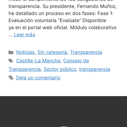
transparencia. Su presidente, Fernando Muñoz,
ha detallado un proceso en dos fases: Fase 1:
Evaluación voluntaria “Evalúate” Disponible
ya en el portal web oficial. Módulo colaborativo
…
Leer más
Noticias
,
Sin categoría
,
Transparencia
Castilla-La Mancha
,
Consejo de
Transparencia
,
Sector público
,
transparencia
Deja un comentario