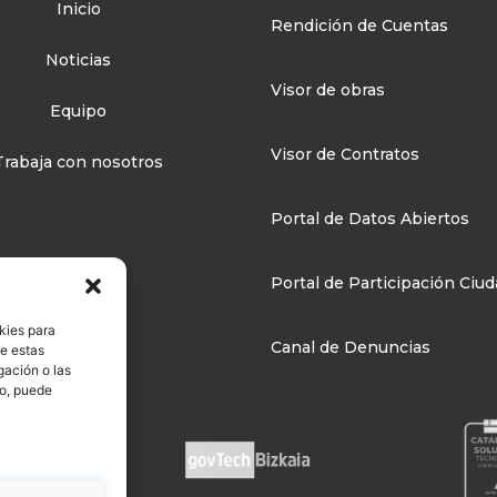
Inicio
Rendición de Cuentas
Noticias
Visor de obras
Equipo
Visor de Contratos
Trabaja con nosotros
Portal de Datos Abiertos
Portal de Participación Ciu
kies para
Canal de Denuncias
de estas
gación o las
to, puede