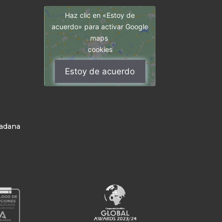
Haz clic en «Estoy de
acuerdo» para activar Google
maps
cookies
Estoy de acuerdo
dadana